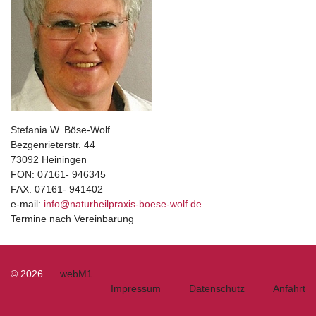
Stefania W. Böse-Wolf
Bezgenrieterstr. 44
73092 Heiningen
FON: 07161- 946345
FAX: 07161- 941402
e-mail:
info@naturheilpraxis-boese-wolf.de
Termine nach Vereinbarung
© 2026
webM1
Impressum
Datenschutz
Anfahrt